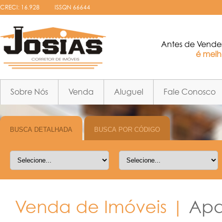
CRECI: 16.928
ISSQN 66644
Antes de Vende
é melho
Sobre Nós
Venda
Aluguel
Fale Conosco
Venda de Imóveis |
Apa