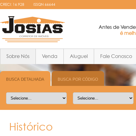
CRECI: 16.928
ISSQN 66644
Antes de Vende
é melho
Sobre Nós
Venda
Aluguel
Fale Conosco
Histórico