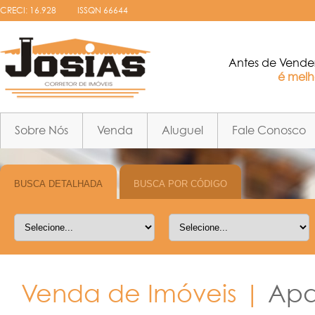
CRECI: 16.928
ISSQN 66644
Antes de Vende
é melho
Sobre Nós
Venda
Aluguel
Fale Conosco
Venda de Imóveis |
Apa