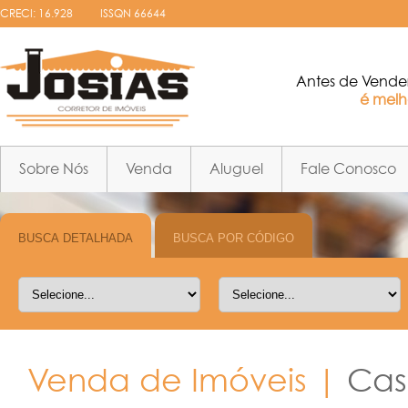
CRECI: 16.928
ISSQN 66644
Antes de Vende
é melho
Sobre Nós
Venda
Aluguel
Fale Conosco
Venda de Imóveis |
Cas