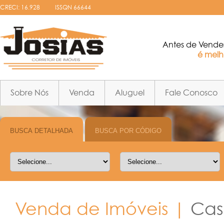
CRECI: 16.928
ISSQN 66644
Antes de Vende
é melho
Sobre Nós
Venda
Aluguel
Fale Conosco
Venda de Imóveis |
Cas